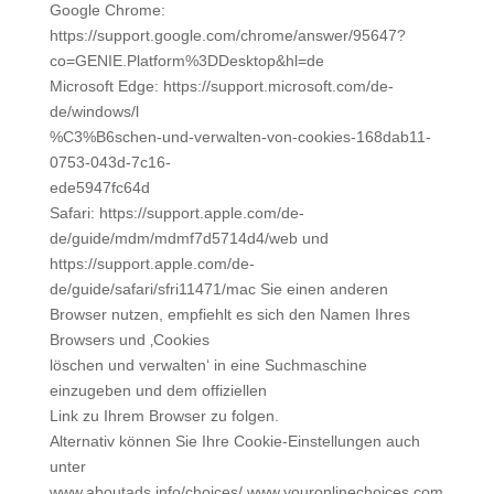
Google Chrome:
https://support.google.com/chrome/answer/95647?
co=GENIE.Platform%3DDesktop&hl=de
Microsoft Edge: https://support.microsoft.com/de-
de/windows/l
%C3%B6schen-und-verwalten-von-cookies-168dab11-
0753-043d-7c16-
ede5947fc64d
Safari: https://support.apple.com/de-
de/guide/mdm/mdmf7d5714d4/web und
https://support.apple.com/de-
de/guide/safari/sfri11471/mac Sie einen anderen
Browser nutzen, empfiehlt es sich den Namen Ihres
Browsers und ‚Cookies
löschen und verwalten‘ in eine Suchmaschine
einzugeben und dem offiziellen
Link zu Ihrem Browser zu folgen.
Alternativ können Sie Ihre Cookie-Einstellungen auch
unter
www.aboutads.info/choices/ www.youronlinechoices.com